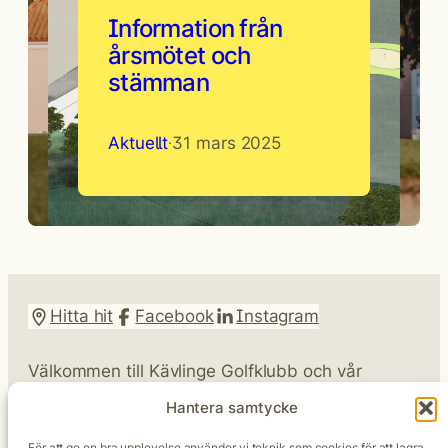
Information från
årsmötet och
stämman
Aktuellt
31 mars 2025
·
Hitta hit
Facebook
Instagram
Välkommen till Kävlinge Golfklubb och vår
omtyckta parkbana längs Kävlingeåns dalgång.
Hantera samtycke
Vår vision är att skapa en golfupplevelse som ger
mersmak.
För att ge en bra upplevelse använder vi teknik som cookies för att lagra