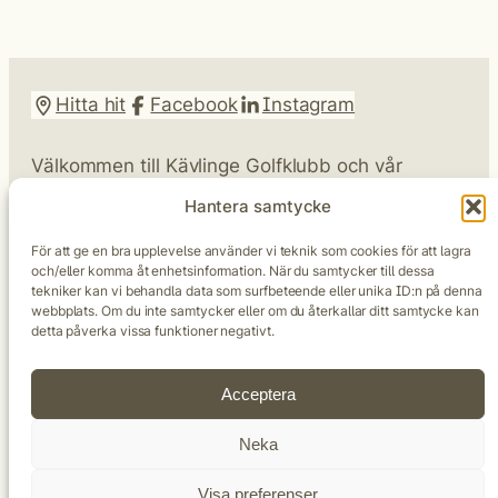
Hitta hit
Facebook
Instagram
Välkommen till Kävlinge Golfklubb och vår
omtyckta parkbana längs Kävlingeåns dalgång.
Hantera samtycke
Vår vision är att skapa en golfupplevelse som ger
mersmak.
För att ge en bra upplevelse använder vi teknik som cookies för att lagra
och/eller komma åt enhetsinformation. När du samtycker till dessa
tekniker kan vi behandla data som surfbeteende eller unika ID:n på denna
Kävlinge Golfklubb | Harrievägen 120, 244 91
webbplats. Om du inte samtycker eller om du återkallar ditt samtycke kan
Kävlinge |
046-73 62 70
|
info@kavlingegk.se
detta påverka vissa funktioner negativt.
Acceptera
Neka
Visa preferenser