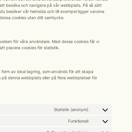
g att besöka och navigera på vår webbplats. På så sätt
u besöker vår hemsida och till exempel ligger varorna
a dessa cookies utan ditt samtycke.
evelsen för våra användare. Med dessa cookies får vi
tt placera cookies för statistik.
form av lokal lagring, som används för att skapa
en på denna webbplats eller på flera webbplatser för
Statistik (anonym)
Consent
to
Funktionell
Consent
service
to
elementor