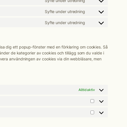
Syfte under utredning
Consent
service
to
wordpress
Syfte under utredning
Consent
service
to
google-
Syfte under utredning
Consent
service
recaptcha
to
youtube
service
Övrigt
sa dig ett popup-fönster med en förklaring om cookies. Så
vänder de kategorier av cookies och tillägg som du valde i
tivera användningen av cookies via din webbläsare, men
Alltid aktiv
Statistik
Marknadsföring